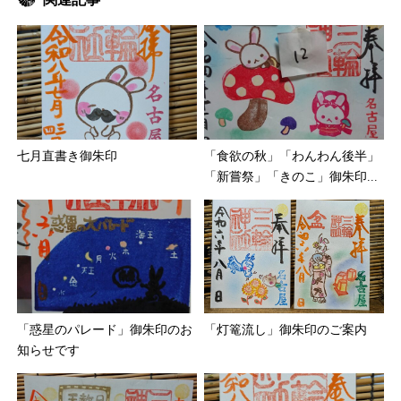
七月直書き御朱印
「食欲の秋」「わんわん後半」
「新嘗祭」「きのこ」御朱印...
「惑星のパレード」御朱印のお
「灯篭流し」御朱印のご案内
知らせです