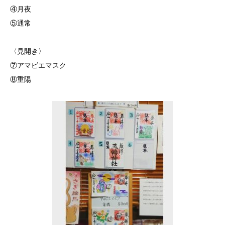
④月夜
⑤通常
〈見開き〉
⑦アマビエマスク
⑧重陽