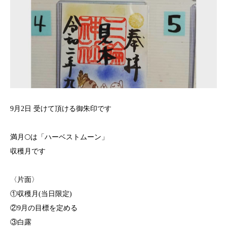
9月2日 受けて頂ける御朱印です
満月🌕は「ハーベストムーン」
収穫月です
〈片面〉
①収穫月(当日限定)
②9月の目標を定める
③白露