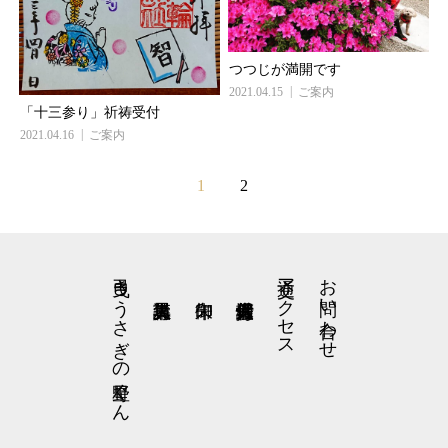
つつじが満開です
2021.04.15
ご案内
「十三参り」祈祷受付
2021.04.16
ご案内
1
2
弓曳きうさぎの星野くん
交通アクセス
お問い合わせ