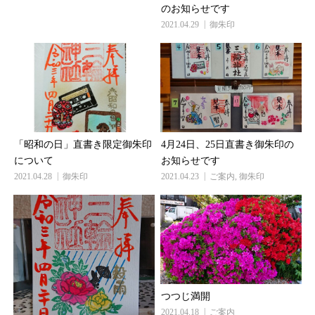
のお知らせです
2021.04.29
御朱印
「昭和の日」直書き限定御朱印
4月24日、25日直書き御朱印の
について
お知らせです
2021.04.28
御朱印
2021.04.23
ご案内
,
御朱印
つつじ満開
2021.04.18
ご案内