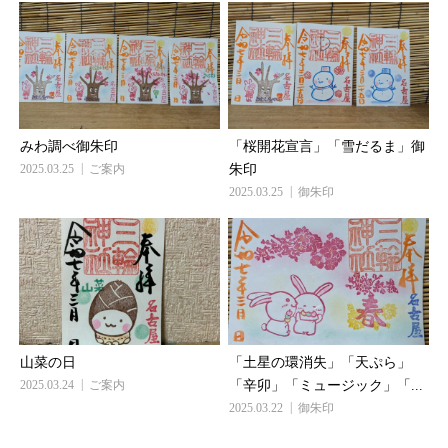
みわ調べ御朱印
「桜開花宣言」「雪だるま」御
2025.03.25
ご案内
朱印
2025.03.25
御朱印
山菜の日
「土星の環消失」「天ぷら」
2025.03.24
ご案内
「辛卯」「ミュージック」「...
2025.03.22
御朱印