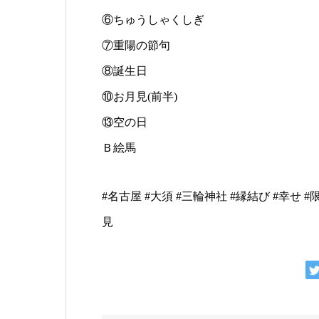
⑥ちゅうしゃくしぎ
⑦重陽の節句
⑧誕生日
⑩お月見(前半)
⑬空の日
Ｂ絵馬
#名古屋 #大須 #三輪神社 #縁結び #幸せ #
見