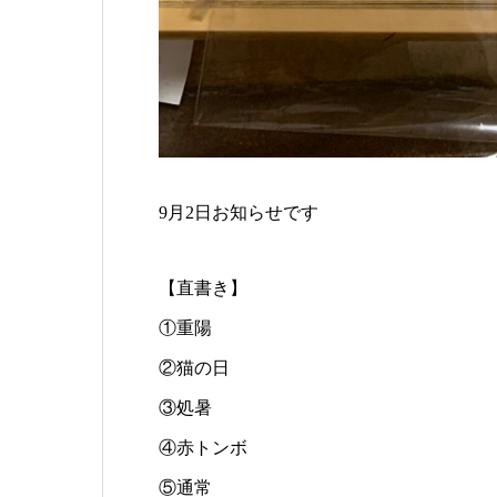
9月2日お知らせです
【直書き】
①重陽
②猫の日
③処暑
④赤トンボ
⑤通常