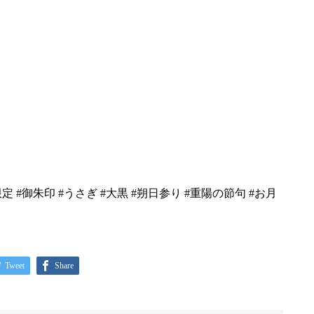
限定 #御朱印 #うさぎ #大黒 #朔日参り #重陽の節句 #お月
Tweet
Share