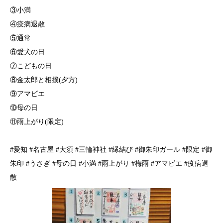
③小満
④疫病退散
⑤通常
⑥愛犬の日
⑦こどもの日
⑧金太郎と相撲(夕方)
⑨アマビエ
⑩母の日
⑪雨上がり(限定)
#愛知 #名古屋 #大須 #三輪神社 #縁結び #御朱印ガール #限定 #御
朱印 #うさぎ #母の日 #小満 #雨上がり #梅雨 #アマビエ #疫病退
散