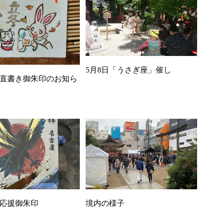
5月8日「うさぎ座」催し
直書き御朱印のお知ら
応援御朱印
境内の様子