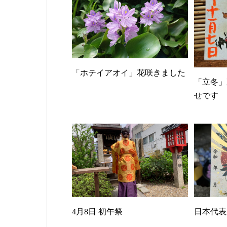
「ホテイアオイ」花咲きました
「立冬」
せです
4月8日 初午祭
日本代表