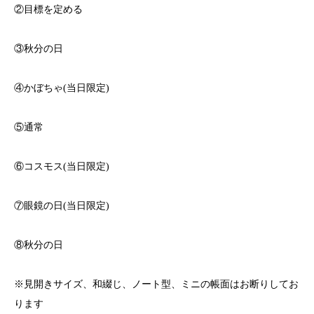
②目標を定める
③秋分の日
④かぼちゃ
(
当日限定
)
⑤通常
⑥コスモス
(
当日限定
)
⑦眼鏡の日
(
当日限定
)
⑧秋分の日
※
見開きサイズ、和綴じ、ノート型、ミニの帳面はお断りしてお
ります