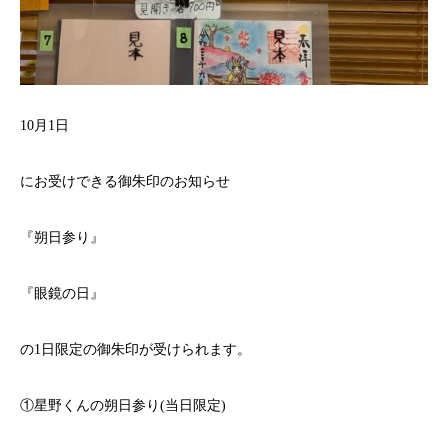
10
月
1
日
にお受けできる御朱印のお知らせ
『朔日参り』
『眼鏡の日』
の
1
日限定の御朱印が受けられます。
①星野くんの朔日参り
(
当日限定
)