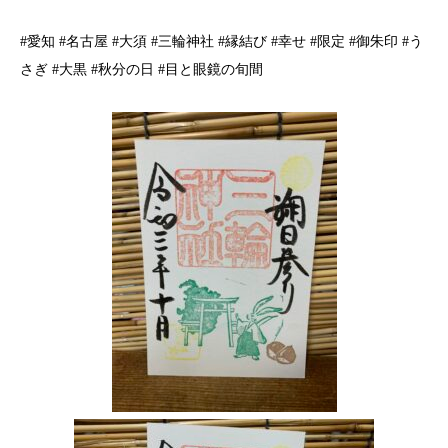
#
愛知
#
名古屋
#
大須
#
三輪神社
#
縁結び
#
幸せ
#
限定
#
御朱印
#
う
さぎ
#
大黒
#
秋分の日
#
目と眼鏡の旬間