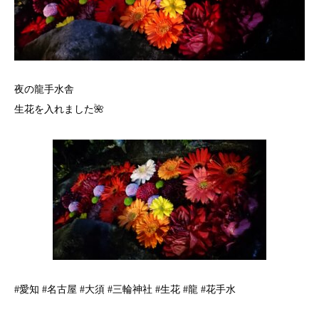
夜の龍手水舎
生花を入れました🌺
#愛知 #名古屋 #大須 #三輪神社 #生花 #龍 #花手水