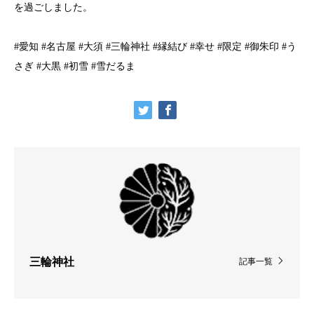
を過ごしました。
#愛知 #名古屋 #大須 #三輪神社 #縁結び #幸せ #限定 #御朱印 #う
さぎ #大黒 #初雪 #雪だるま
三輪神社
記事一覧