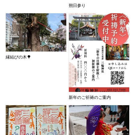
朔日参り
縁結びの木🌳
新年のご祈祷のご案内