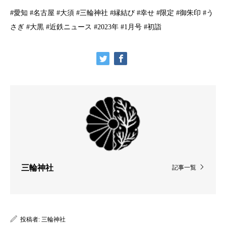
#愛知 #名古屋 #大須 #三輪神社 #縁結び #幸せ #限定 #御朱印 #う
さぎ #大黒 #近鉄ニュース #2023年 #1月号 #初詣
三輪神社
記事一覧
投稿者:
三輪神社