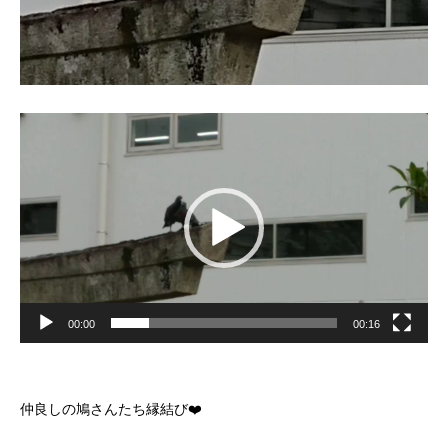
動
画
プ
レ
ー
ヤ
ー
00:00
00:16
仲良しの鳩さんたち縁結び❤️