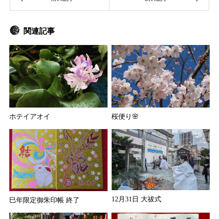
関連記事
ホテイアオイ
桜便り🌸
12月31日 大祓式
巳年限定御朱印帳 終了