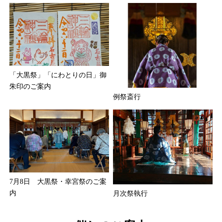
「大黒祭」「にわとりの日」御
朱印のご案内
例祭斎行
7月8日 大黒祭・幸宮祭のご案
内
月次祭執行