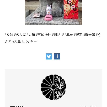
#愛知 #名古屋 #大須 #三輪神社 #縁結び #幸せ #限定 #御朱印 #う
さぎ #大黒 #ポッキー