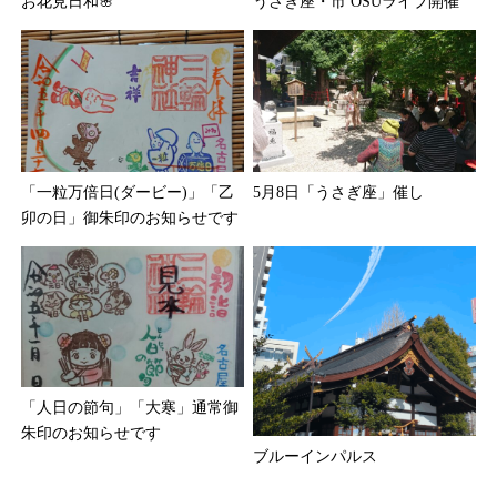
お花見日和🌸
うさぎ座・市 OSUライブ開催
「一粒万倍日(ダービー)」「乙
5月8日「うさぎ座」催し
卯の日」御朱印のお知らせです
「人日の節句」「大寒」通常御
朱印のお知らせです
ブルーインパルス