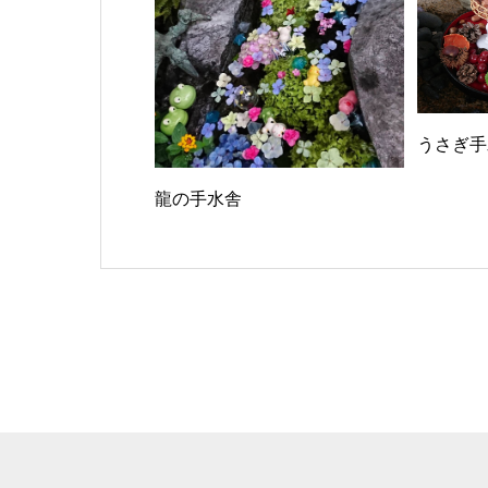
うさぎ手
龍の手水舎