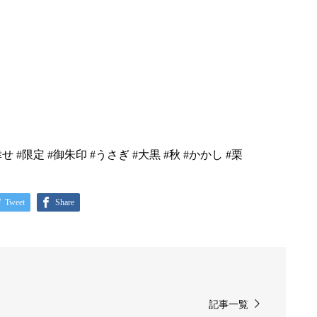
せ #限定 #御朱印 #うさぎ #大黒 #秋 #かかし #栗
Tweet
Share
記事一覧