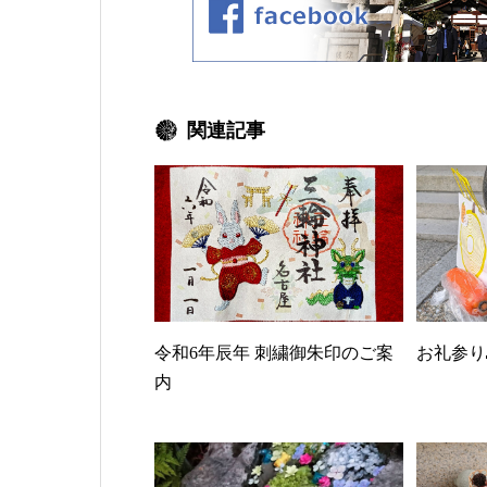
関連記事
令和6年辰年 刺繍御朱印のご案
お礼参り
内