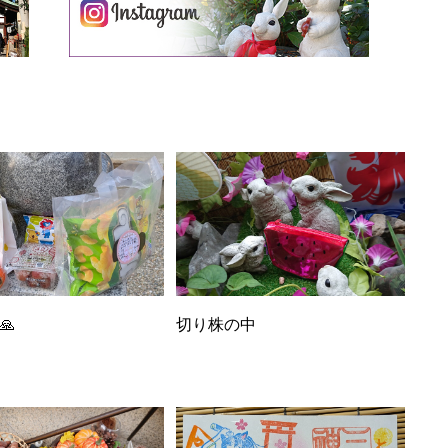
🙏
切り株の中