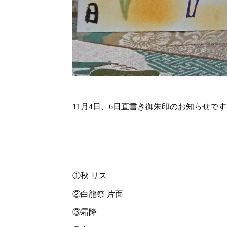
11月4日、6日直書き御朱印のお知らせです
①秋 リス
②白龍祭 片面
③霜降