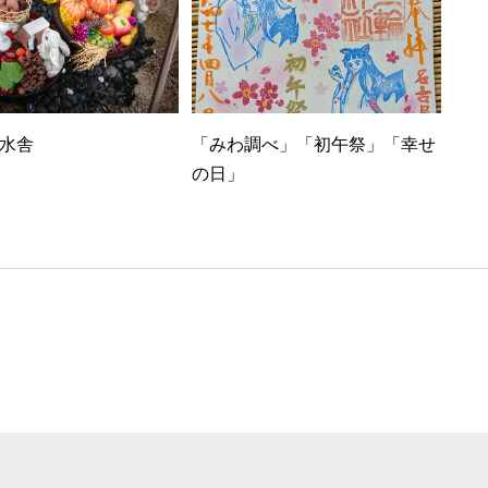
水舎
「みわ調べ」「初午祭」「幸せ
の日」