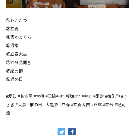
①冬こたつ
③立春
④雪かまくら
⑤通常
⑥立春大吉
⑦節分見開き
⑧紀元節
⑨猫の日
#愛知 #名古屋 #大須 #三輪神社 #縁結び #幸せ #限定 #御朱印 #う
さぎ #大黒 #猫の日 #大黒祭 #立春 #立春大吉 #豆腐 #節分 #紀元
節