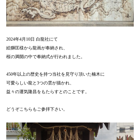
2024年4月10日 白龍社にて
絵獅匡様から龍画が奉納され、
桜の満開の中で奉納式が行われました。
450年以上の歴史を持つ当社を見守り頂いた楠木に
可愛らしい龍と3つの雲が描かれ、
益々の運気隆昌をもたらすとのことです。
どうぞこちらもご参拝下さい。
動
画