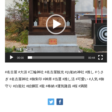
プ
レ
ー
ヤ
ー
00:00
00:44
#名古屋 #大須 #三輪神社 #名古屋観光 #お勧め神社 #推し #うさ
ぎ #名古屋神社 #御朱印 #神席 #当選 #推し活 #可愛い #人気 #御
守り #白龍社 #絵獅匡 #龍 #奉納 #運気隆昌 #桜 #満開