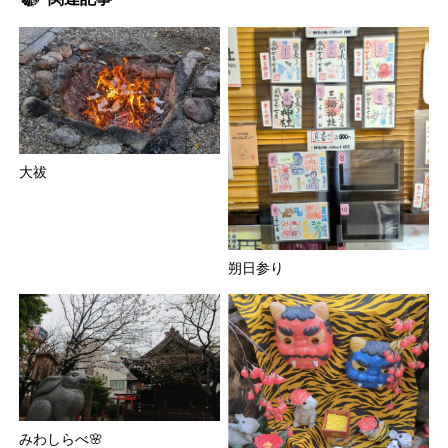
大祓
朔日参り
みわしらべ🌸