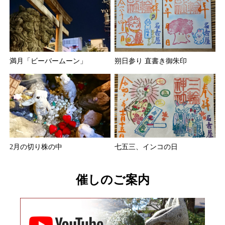
満月「ビーバームーン」
朔日参り 直書き御朱印
2月の切り株の中
七五三、インコの日
催しのご案内