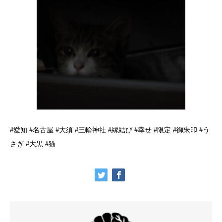
#愛知 #名古屋 #大須 #三輪神社 #縁結び #幸せ #限定 #御朱印 #う
さぎ #大黒 #猫