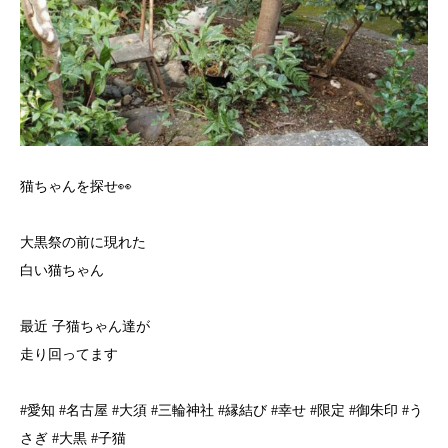
猫ちゃんを探せ👀
大黒祭の前に現れた
白い猫ちゃん
最近 子猫ちゃん達が
走り回ってます
#愛知 #名古屋 #大須 #三輪神社 #縁結び #幸せ #限定 #御朱印 #う
さぎ #大黒 #子猫