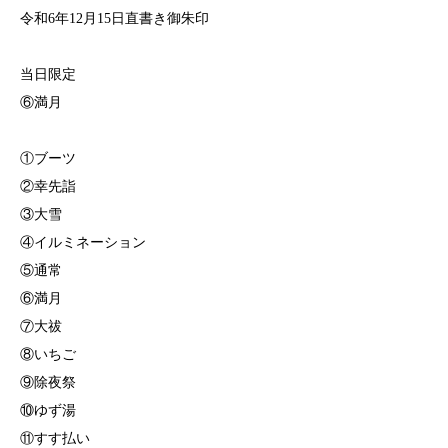
令和6年12月15日直書き御朱印
当日限定
⑥満月
①ブーツ
②幸先詣
③大雪
④イルミネーション
⑤通常
⑥満月
⑦大祓
⑧いちご
⑨除夜祭
⑩ゆず湯
⑪すす払い