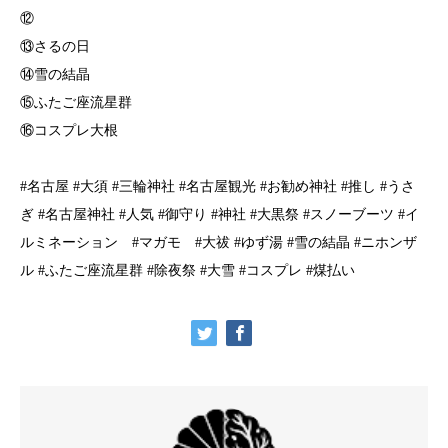
⑫
⑬さるの日
⑭雪の結晶
⑮ふたご座流星群
⑯コスプレ大根
#名古屋 #大須 #三輪神社 #名古屋観光 #お勧め神社 #推し #うさ
ぎ #名古屋神社 #人気 #御守り #神社 #大黒祭 #スノーブーツ #イ
ルミネーション #マガモ #大祓 #ゆず湯 #雪の結晶 #ニホンザ
ル #ふたご座流星群 #除夜祭 #大雪 #コスプレ #煤払い