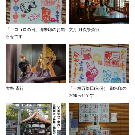
「ゴロゴロの日」御朱印のお知
文月 月次祭斎行
らせです
大祭 斎行
「一粒万倍日(節分)」御朱印の
お知らせです