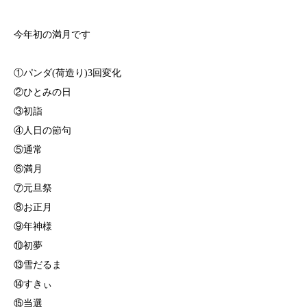
⁡今年初の満月です
①パンダ(荷造り)3回変化
②ひとみの日
③初詣
④人日の節句
⑤通常
⑥満月
⑦元旦祭
⑧お正月
⑨年神様 ⁡
⁡⑩初夢⁡
⁡⑬雪だるま⁡
⁡⑭すきぃ
⑮当選