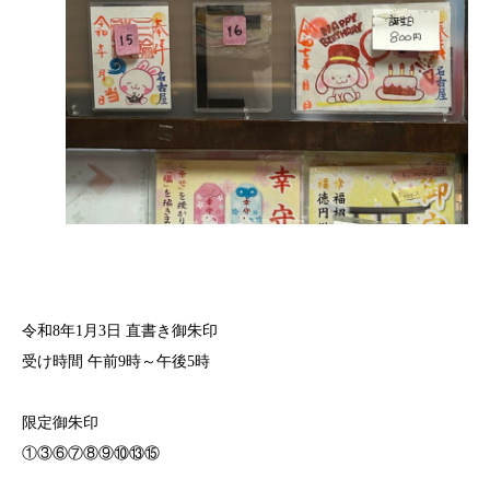
令和8年1月3日 直書き御朱印
受け時間 午前9時～午後5時
限定御朱印
①③⑥⑦⑧⑨⑩⑬⑮