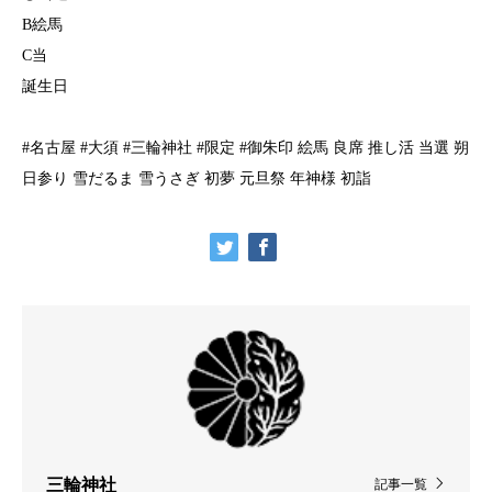
B絵馬
C当
誕生日
#名古屋 #大須 #三輪神社 #限定 #御朱印 絵馬 良席 推し活 当選 朔
日参り 雪だるま 雪うさぎ 初夢 元旦祭 年神様 初詣
三輪神社
記事一覧