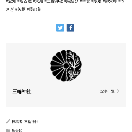
#愛知 #名古屋 #大須 #三輪神社 #縁結び #幸せ #限定 #御朱印 #う
さぎ #矢柄 #藤の花
三輪神社
記事一覧
投稿者:
三輪神社
御朱印