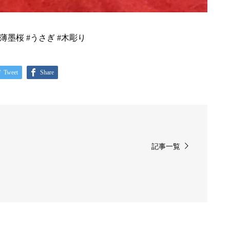
 #薄墨桜 #うさぎ #木彫り
Tweet
Share
記事一覧