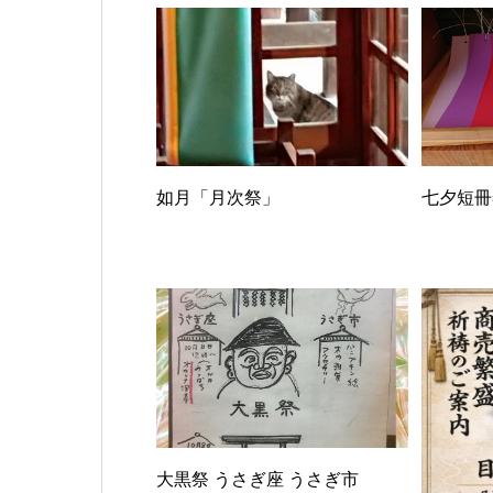
如月「月次祭」
七夕短冊
大黒祭 うさぎ座 うさぎ市