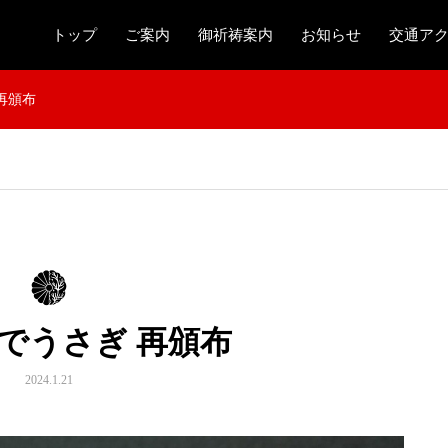
トップ
ご案内
御祈祷案内
お知らせ
交通ア
再頒布
でうさぎ 再頒布
2024.1.21