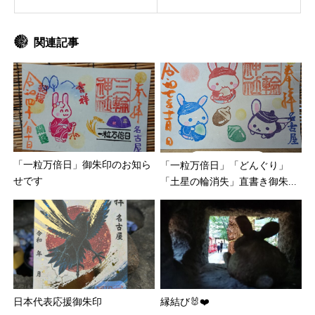
関連記事
「一粒万倍日」御朱印のお知ら
「一粒万倍日」「どんぐり」
せです
「土星の輪消失」直書き御朱...
日本代表応援御朱印
縁結び🐰❤️