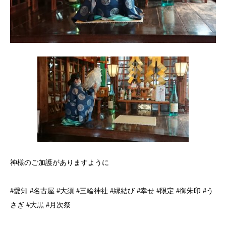
神様のご加護がありますように
#愛知 #名古屋 #大須 #三輪神社 #縁結び #幸せ #限定 #御朱印 #う
さぎ #大黒 #月次祭