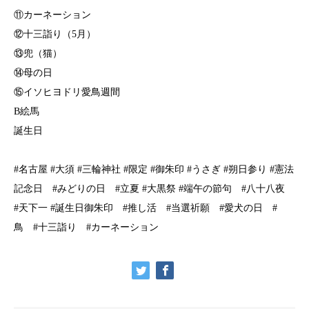
⑪カーネーション
⑫十三詣り（5月）
⑬兜（猫）
⑭母の日
⑮イソヒヨドリ愛鳥週間
B絵馬
誕生日
#名古屋 #大須 #三輪神社 #限定 #御朱印 #うさぎ #朔日参り #憲法
記念日 #みどりの日 #立夏 #大黒祭 #端午の節句 #八十八夜
#天下一 #誕生日御朱印 #推し活 #当選祈願 #愛犬の日 #
鳥 #十三詣り #カーネーション