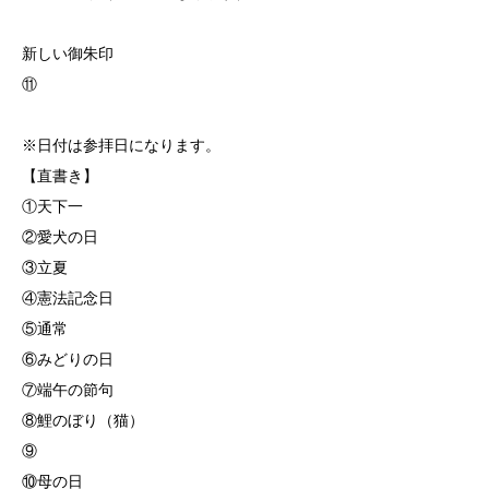
新しい御朱印
⑪
※日付は参拝日になります。
【直書き】
①天下一
②愛犬の日
③立夏
④憲法記念日
⑤通常
⑥みどりの日
⑦端午の節句
⑧鯉のぼり（猫）
⑨
⑩母の日