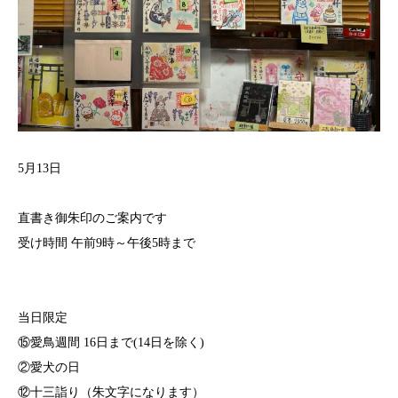
5月13日
直書き御朱印のご案内です
受け時間 午前9時～午後5時まで⁡
当日限定
⑮愛鳥週間 16日まで(14日を除く)
②愛犬の日
⑫十三詣り（朱文字になります）