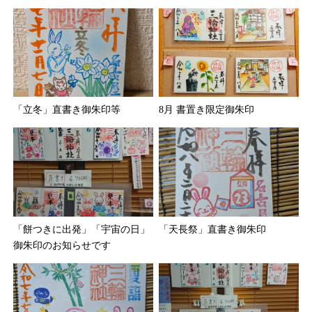
「立冬」直書き御朱印等
8月 書置き限定御朱印
「餅つきに出発」「宇宙の日」
「天長祭」直書き御朱印
御朱印のお知らせです