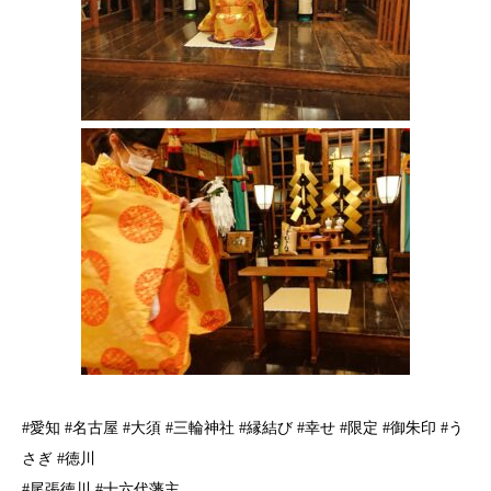
#愛知 #名古屋 #大須 #三輪神社 #縁結び #幸せ #限定 #御朱印 #う
さぎ #徳川
#尾張徳川 #十六代藩主