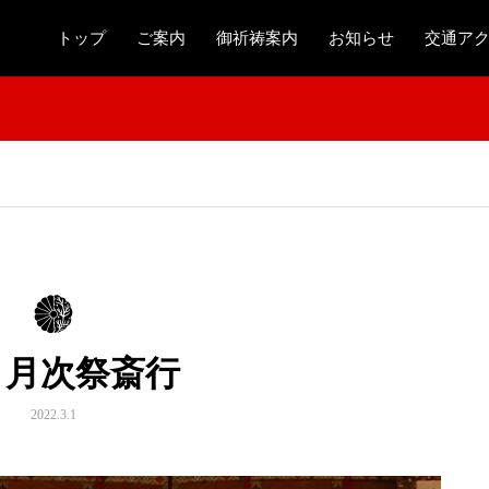
トップ
ご案内
御祈祷案内
お知らせ
交通ア
 月次祭斎行
2022.3.1