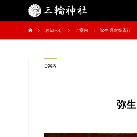
お知らせ
ご案内
弥生 月次祭斎行
ご案内
弥生