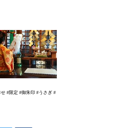
せ #限定 #御朱印 #うさぎ #