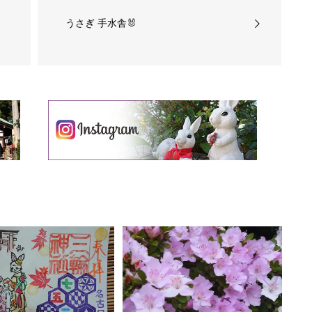
うさぎ 手水舎🐰