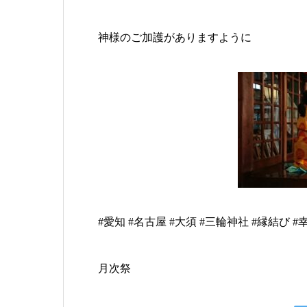
神様のご加護がありますように
#愛知 #名古屋 #大須 #三輪神社 #縁結び #幸
月次祭