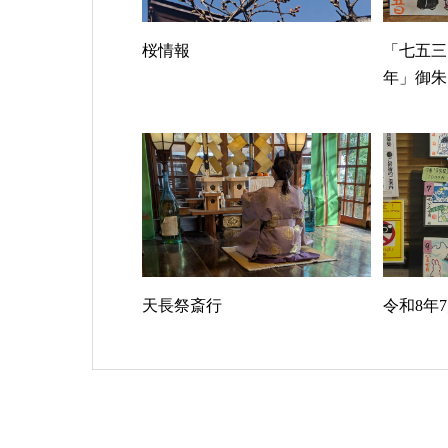
桜情報
「七五三
年」御朱
天長祭斎行
令和8年