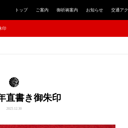
トップ
ご案内
御祈祷案内
お知らせ
交通ア
朱印
午年直書き御朱印
2025.12.30