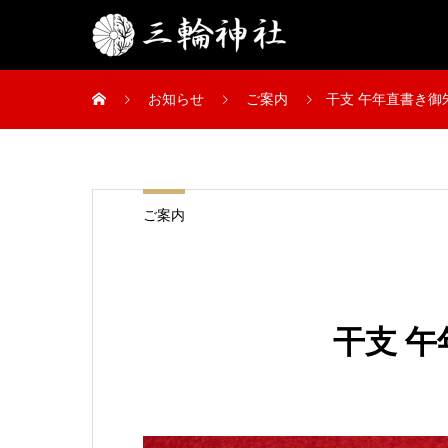
お知らせ
ご案内
干支 午年直書き御
ご案内
干支 