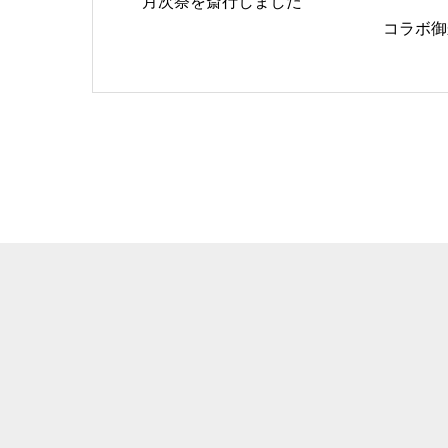
月次祭を斎行しました
コラボ御