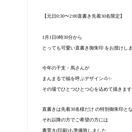
【元日0:30〜2:00⁡直書き先着30名限定】
⁡1月1日0時30分から
⁡とっても可愛い直書き御朱印 を⁡お授けし
今年の干支・馬さんが
まんまるで福を呼ぶデザイン🐴✨
その場でひとつひとつ心を込めて描きます
直書きは先着30名様だけ の特別御朱印と
それ以降の方でご希望の方に⁡は
⁡⁡書置き(印刷)も準備致しました⁡