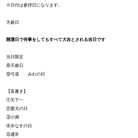
※日付は参拝日になります。
天赦日
開運日で何事をしてもすべて大吉とされる吉日です
当日限定
⑧天赦日
⑨弓道 みわの日
【直書き】
①天下一
②愛犬の日
③小満
④水なすの日
⑤通常