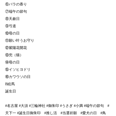
⑥バラの香り
⑦端午の節句
⑧天赦日
⑨弓道
⑩母の日
⑪願い叶うお守り
⑫紫陽花開花
⑬兜（猫）
⑭母の日
⑮イソヒヨドリ
⑯カワウソの日
B絵馬
誕生日
#名古屋 #大須 #三輪神社 #御朱印 #うさぎ #小満 #端午の節句 #
天下一 #誕生日御朱印 #推し活 #当選祈願 #愛犬の日 #鳥