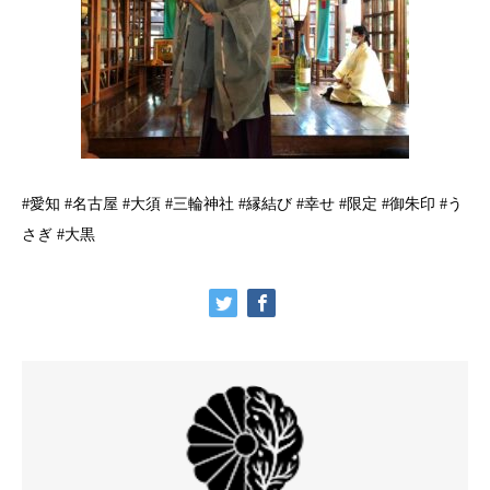
#愛知 #名古屋 #大須 #三輪神社 #縁結び #幸せ #限定 #御朱印 #う
さぎ #大黒