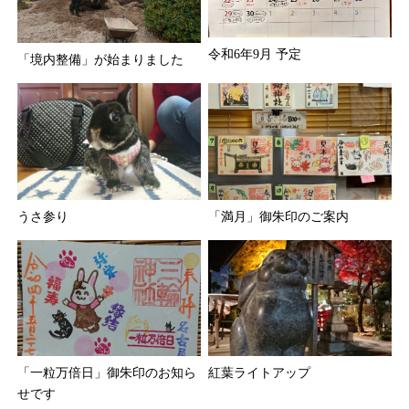
令和6年9月 予定
「境内整備」が始まりました
うさ参り
「満月」御朱印のご案内
「一粒万倍日」御朱印のお知ら
紅葉ライトアップ
せです