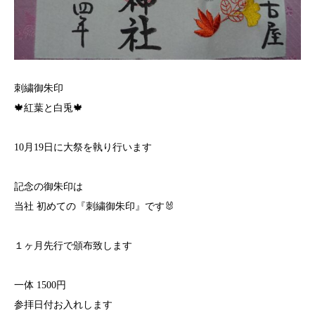
刺繍御朱印
🍁紅葉と白兎🍁
10月19日に大祭を執り行います
記念の御朱印は
当社 初めての『刺繍御朱印』です🐰
１ヶ月先行で頒布致します
一体 1500円
参拝日付お入れします