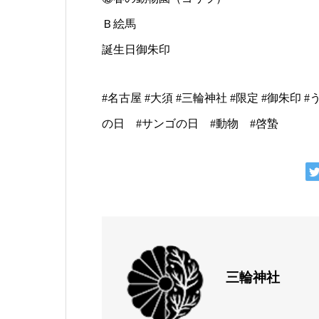
Ｂ絵馬
誕生日御朱印
#名古屋 #大須 #三輪神社 #限定 #御朱印 
の日 #サンゴの日 #動物 #啓蟄
三輪神社