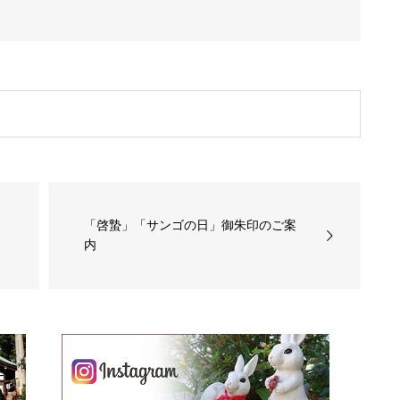
「啓蟄」「サンゴの日」御朱印のご案
内