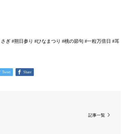
#うさぎ #朔日参り #ひなまつり #桃の節句 #一粒万倍日 #耳
Tweet
Share
記事一覧