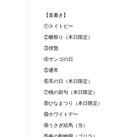
【直書き】
①スイトピー
②雛祭り（本日限定）
③啓蟄
④サンゴの日
⑤通常
⑥耳の日（本日限定）
⑦桃の節句（本日限定）
⑧ひなまつり（本日限定）
⑩ホワイトデー
⑭うさぎ絵馬（当）
⑮春の動物園（ゴリラ）