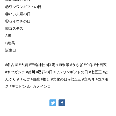
⑬ワンワンギフトの日
⁡⑭いい夫婦の日
⁡⑮セイウチの日
⑯コスモス
A当
B絵馬
誕生日
#名古屋 #大須 #三輪神社 #限定 #御朱印 #うさぎ #立冬 #十日夜
#ヤツガシラ #徳川 #己卯の日 #ワンワンギフトの日 #七五三 #ど
んぐり #りんご #白龍 #推し #文化の日 #七五三 #立ち耳 #コスモ
ス #デコピン #オカメインコ