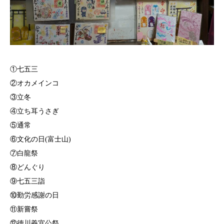
①七五三
②オカメインコ
③立冬
④立ち耳うさぎ
⑤通常
⑥文化の日(富士山)
⑦白龍祭
⑧どんぐり
⑨七五三詣
⑩勤労感謝の日
⑪新嘗祭
⁡⑫徳川義宜公祭