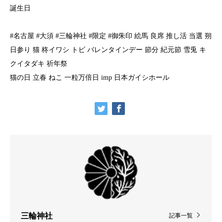
誕生日
#名古屋 #大須 #三輪神社 #限定 #御朱印 絵馬 良席 推し活 当選 朔
日参り 猫 柊イワシ トビ バレンタインデー 節分 紀元節 雪兎 キ
クイタダキ 祈年祭
猫の日 立春 ねこ 一粒万倍日 imp 日本ガイシホール
三輪神社
記事一覧