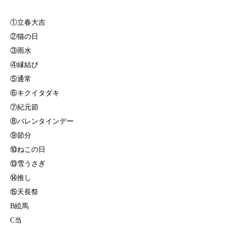
①立春大吉
②猫の日
③雨水
④縁結び
⑤通常
⑥キクイタダキ
⑦紀元節
⑧バレンタインデー
⑨節分
⑩ねこの日
⑬雪うさぎ
⑭推し
⑮天長祭
B絵馬
C当