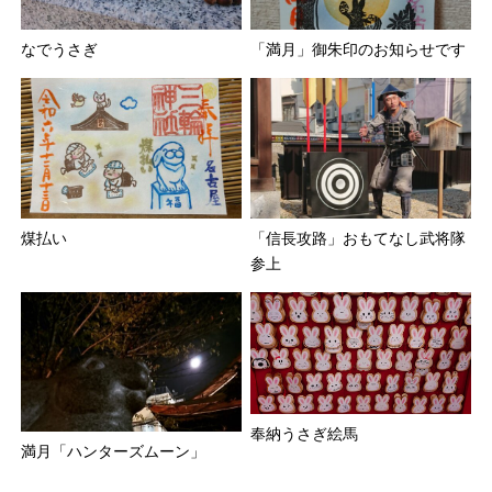
なでうさぎ
「満月」御朱印のお知らせです
煤払い
「信長攻路」おもてなし武将隊
参上
奉納うさぎ絵馬
満月「ハンターズムーン」