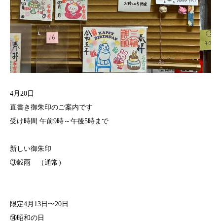
4月20日
直書き御朱印のご案内です
受け時間 午前9時～午後5時まで⁡⁡
新しい御朱印
③穀雨 （通常）
限定4月13日〜20日
⑭昭和の日