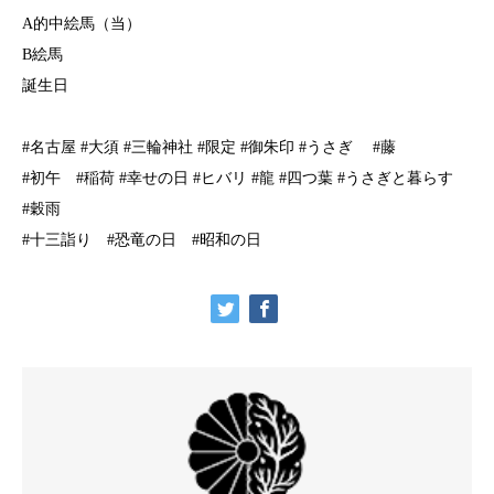
A的中絵馬（当）
B絵馬
誕生日
#名古屋 #大須 #三輪神社 #限定 #御朱印 #うさぎ #藤
#初午 #稲荷 #幸せの日 #ヒバリ #龍 #四つ葉 #うさぎと暮らす
#穀雨
#十三詣り #恐竜の日 #昭和の日