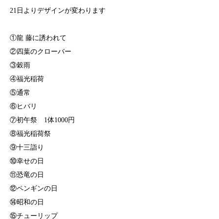
21日よりデザインが変わります
①龍 藤に誘われて
②四葉のクローバー
③穀雨
④福光稲荷
⑤通常
⑥ヒバリ
⑦初午祭 1体1000円
⑧福光稲荷祭
⑨十三詣り
⑩幸せの日
⑪恐竜の日
⑫ペンギンの日
⑭昭和の日
⑮チューリップ