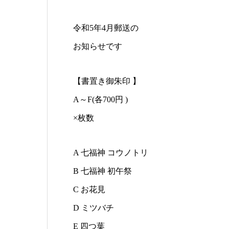
令和5年4月郵送の
お知らせです
【書置き御朱印 】
A～F(各700円 )
×枚数
A 七福神 コウノトリ
B 七福神 初午祭
C お花見
D ミツバチ
E 四つ葉