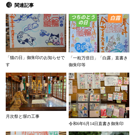
関連記事
「猫の日」御朱印のお知らせで
「一粒万倍日」「白露」直書き
す
御朱印等
月次祭と塀の工事
令和6年6月14日直書き御朱印