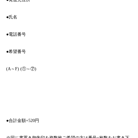
●
氏名
●
電話番号
●
希望番号
(A
～
F) (
①～⑦
)
●
合計金額
+520
円
※
同じ書置き御朱印を複数枚ご希望の方は番号
×
枚数をお書き下