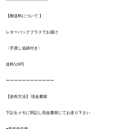
【郵送料について
】
レターパックプラスでお届け
〈手渡し追跡付き〉
送料
520
円
ーーーーーーーーーーーー
【頒布方法】
現金書留
下記をメモに明記し現金書留にてお送り下さい
●
発送先住所