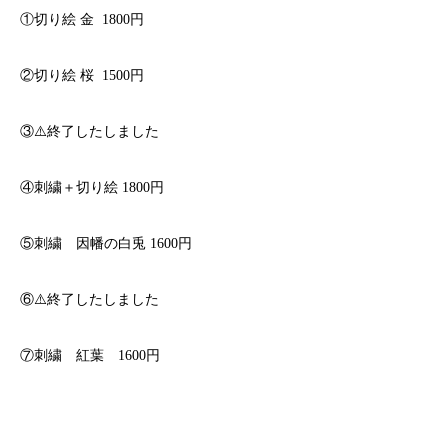
①切り絵
金
1800
円
②切り絵
桜
1500
円
③⚠️終了したしました
④刺繍＋切り絵
1800
円
⑤刺繍 因幡の白兎
1600
円
⑥⚠️終了したしました
⑦刺繍 紅葉 1600円