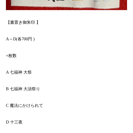
【書置き御朱印
】
A
～
D(
各
700
円
)
×
枚数
A
七福神
大祭
B
七福神
大須祭り
C
魔法にかけられて
D
十三夜