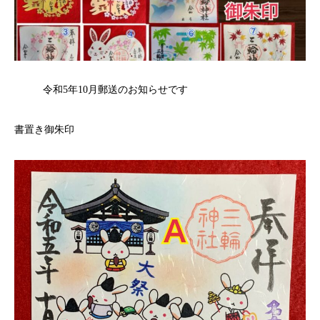
令和
5
年
10
月郵送の
お知らせです
書置き御朱印