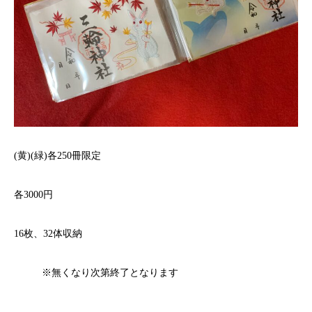
(
黄
)(
緑
)
各
250
冊限定
各3000
円
16
枚、
32
体収納
※
無くなり次第終了となります
——————————-