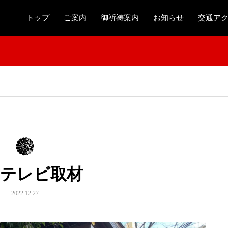
トップ
ご案内
御祈祷案内
お知らせ
交通ア
京テレビ取材
2022.12.27