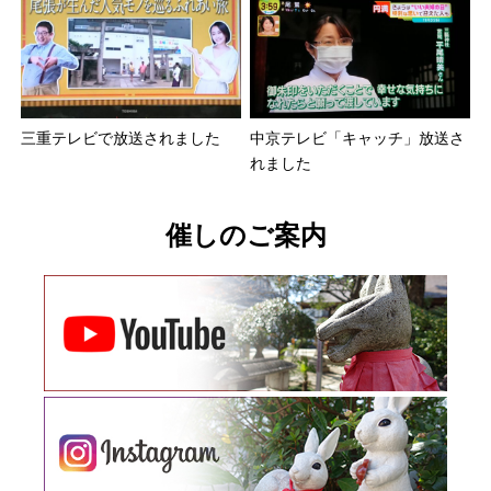
三重テレビで放送されました
中京テレビ「キャッチ」放送さ
れました
催しのご案内