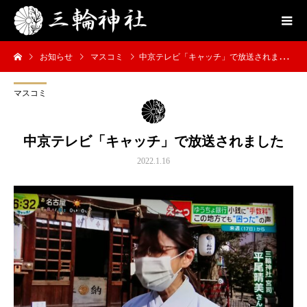
お知らせ
マスコミ
中京テレビ「キャッチ」で放送されました
マスコミ
中京テレビ「キャッチ」で放送されました
2022.1.16