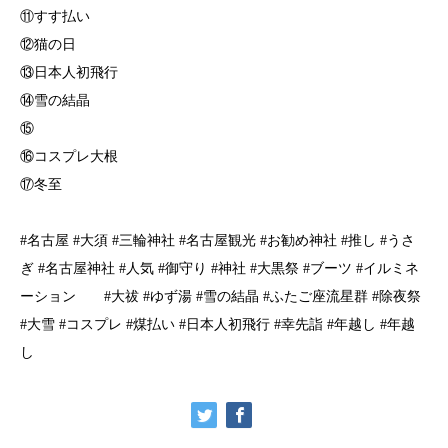
⑪すす払い
⑫猫の日
⑬日本人初飛行
⑭雪の結晶
⑮
⑯コスプレ大根
⑰冬至
#名古屋 #大須 #三輪神社 #名古屋観光 #お勧め神社 #推し #うさ
ぎ #名古屋神社 #人気 #御守り #神社 #大黒祭 #ブーツ #イルミネ
ーション #大祓 #ゆず湯 #雪の結晶 #ふたご座流星群 #除夜祭
#大雪 #コスプレ #煤払い #日本人初飛行 #幸先詣 #年越し #年越
し