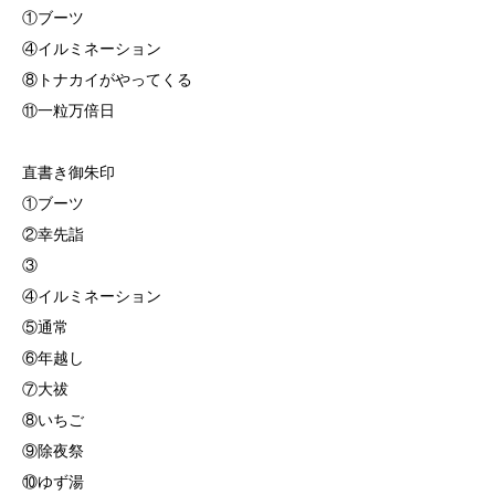
①ブーツ
④イルミネーション
⑧トナカイがやってくる
⑪一粒万倍日
直書き御朱印
①ブーツ
②幸先詣
③
④イルミネーション
⑤通常
⑥年越し
⑦大祓
⑧いちご
⑨除夜祭
⑩ゆず湯