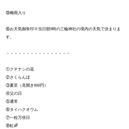
⑬梅雨入り
⑮お天気御朱印※当日朝9時の三輪神社の境内の天気で決まりま
す。
⁡⁡－－－－－－－－－－－－－－－－
①クチナシの花
②さくらんぼ
③夏至（見開き800円）
④父の日
⑤通常
⑥タイハクオウム
⑦一粒万倍日
⑧虹🌈