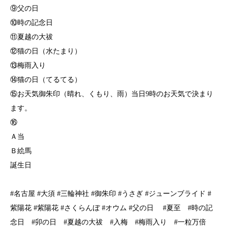
⑨父の日
⑩時の記念日
⑪夏越の大祓
⑫猫の日（水たまり）
⑬梅雨入り
⑭猫の日（てるてる）
⑮お天気御朱印（晴れ、くもり、雨）当日9時のお天気で決まり
ます。
⑯
Ａ当
Ｂ絵馬
誕生日
#名古屋 #大須 #三輪神社 #御朱印 #うさぎ #ジューンブライド #
紫陽花 #紫陽花 #さくらんぼ #オウム #父の日 #夏至 #時の記
念日 #卯の日 #夏越の大祓 #入梅 #梅雨入り #一粒万倍