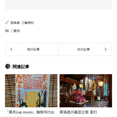
投稿者:
三輪神社
ご案内
関連記事
「満月(sap moon)」御朱印のお
尾張徳川義宜公祭 斎行