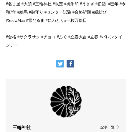
#名古屋 #大須 #三輪神社 #限定 #御朱印 #うさぎ #初詣
#巳年 #令
和7年 #絵馬 #御守り #センター試験 #合格祈願 #縁結び
#SnowMan #雪だるま #にわとり#一粒万倍日
#合格 #サクラサク #チョコ #ふぐ #立春大吉 #立春 #バレンタイ
ンデー
三輪神社
記事一覧