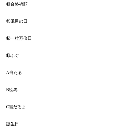
⑩合格祈願
⑪風呂の日
⑫一粒万倍日
⑬ふぐ
A当たる
B絵馬
C雪だるま
誕生日