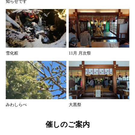
知らせです
雪化粧
11月 月次祭
みわしらべ
大黒祭
催しのご案内