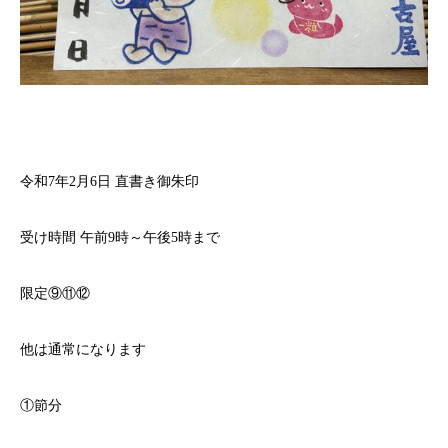
令和7年2月6日 直書き御朱印
受け時間 午前9時～午後5時まで⁡⁡
限定⑨⑪⑫
他は通常になります
①節分