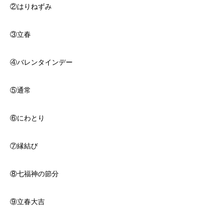
②はりねずみ
③立春
④バレンタインデー
⑤通常
⑥にわとり
⑦縁結び
⑧七福神の節分
⑨立春大吉