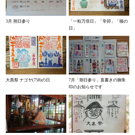
3月 朔日参り
「一粒万倍日」「辛卯」「猫の
日」
大黒祭 ナゴヤ(758)の日
7月「朔日参り」直書きの御朱
印のお知らせです