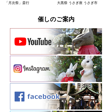
「月次祭」斎行
大黒祭 うさぎ座 うさぎ市
催しのご案内