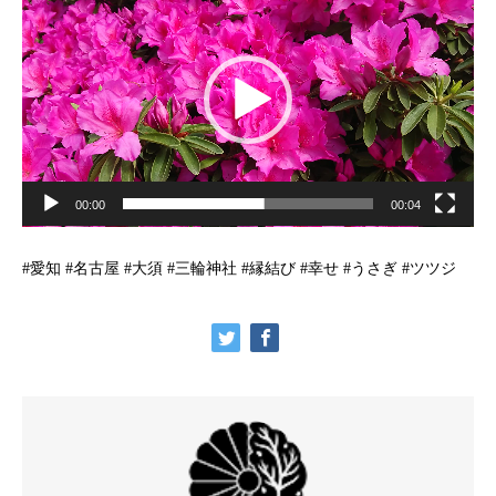
画
プ
レ
ー
ヤ
ー
00:00
00:04
#愛知 #名古屋 #大須 #三輪神社 #縁結び #幸せ #うさぎ #ツツジ