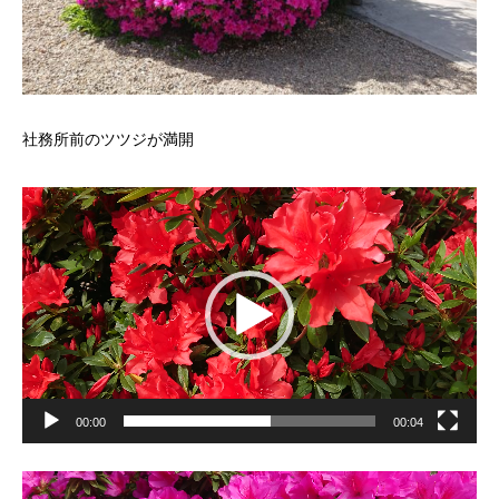
社務所前のツツジが満開
動
画
プ
レ
ー
ヤ
ー
00:00
00:04
動