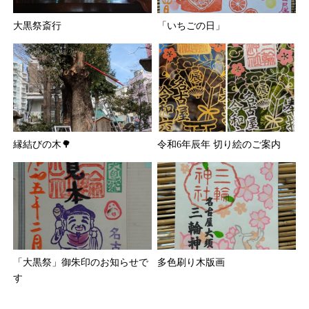
大黒祭斎行
「いちごの日」
縁結びの木🌳
令和6年辰年 切り絵のご案内
「大黒祭」御朱印のお知らせで
多色刷り木版画
す