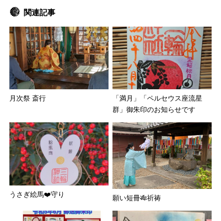
関連記事
月次祭 斎行
「満月」「ペルセウス座流星
群」御朱印のお知らせです
うさぎ絵馬❤️守り
願い短冊🎋祈祷