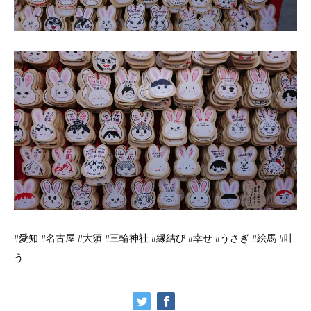
#愛知 #名古屋 #大須 #三輪神社 #縁結び #幸せ #うさぎ #絵馬 #叶
う