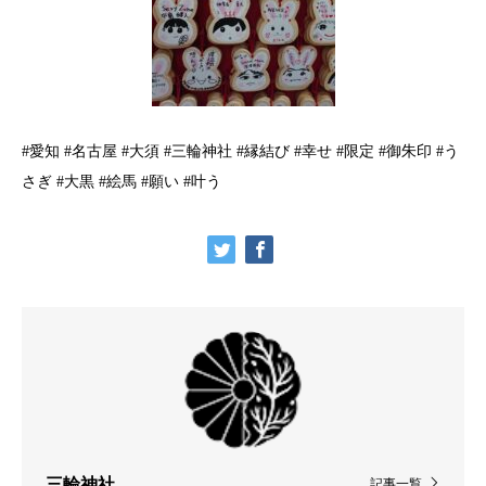
#愛知 #名古屋 #大須 #三輪神社 #縁結び #幸せ #限定 #御朱印 #う
さぎ #大黒 #絵馬 #願い #叶う
三輪神社
記事一覧