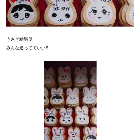
うさぎ絵馬🐰
みんな違ってていい‼️