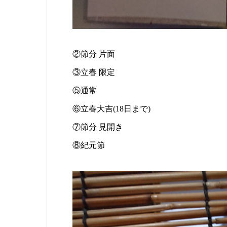
②節分 片面
③立春 限定
⑤通常
⑥立春大吉(18日まで)
⑦節分 見開き
⑧紀元節