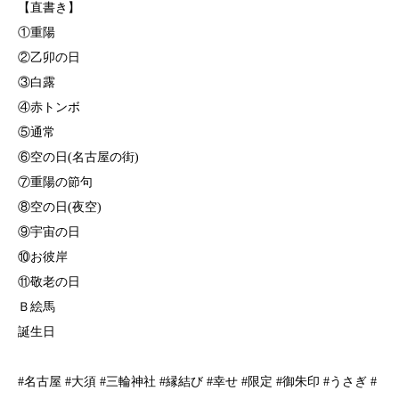
【直書き】
①重陽
②乙卯の日
③白露
④赤トンボ
⑤通常
⑥空の日(名古屋の街)
⑦重陽の節句
⑧空の日(夜空)
⑨宇宙の日
⑩お彼岸
⑪敬老の日
Ｂ絵馬
誕生日
#名古屋 #大須 #三輪神社 #縁結び #幸せ #限定 #御朱印 #うさぎ #