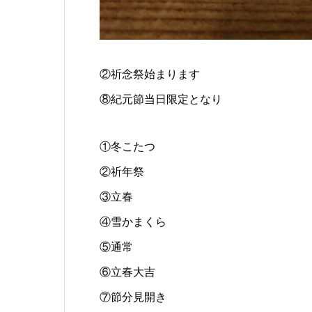
②祈念祭始まります
⑧紀元節当日限定となり
①冬こたつ
②祈年祭
③立春
④雪かまくら
⑤通常
⑥立春大吉
⑦節分見開き