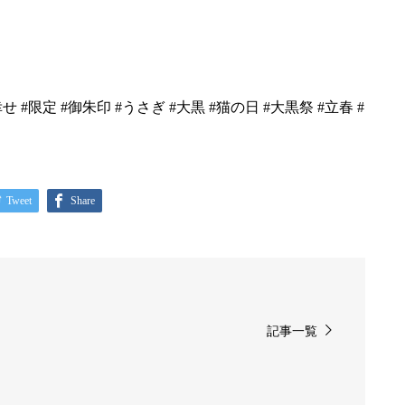
せ #限定 #御朱印 #うさぎ #大黒 #猫の日 #大黒祭 #立春 #
Tweet
Share
記事一覧