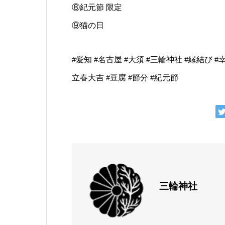
⑧紀元節 限定
⑨猫の日
#愛知 #名古屋 #大須 #三輪神社 #縁結び #幸
立春大吉 #豆腐 #節分 #紀元節
三輪神社