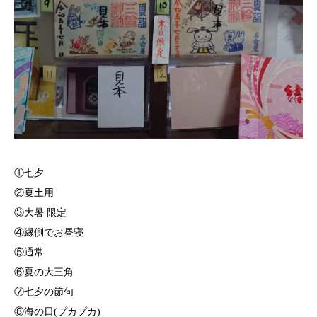
①七夕
②夏土用
③大暑 限定
④縁側でお昼寝
⑤通常
⑥夏の大三角
⑦七夕の節句
⑧海の日(プカプカ)