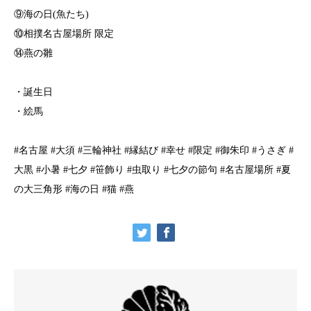
⑨海の日(魚たち)
⑩相撲名古屋場所 限定
⑭燕の雛
・誕生日
・絵馬
#名古屋 #大須 #三輪神社 #縁結び #幸せ #限定 #御朱印 #うさぎ #
大黒 #小暑 #七夕 #笹飾り #虫取り #七夕の節句 #名古屋場所 #夏
の大三角形 #海の日 #猫 #燕